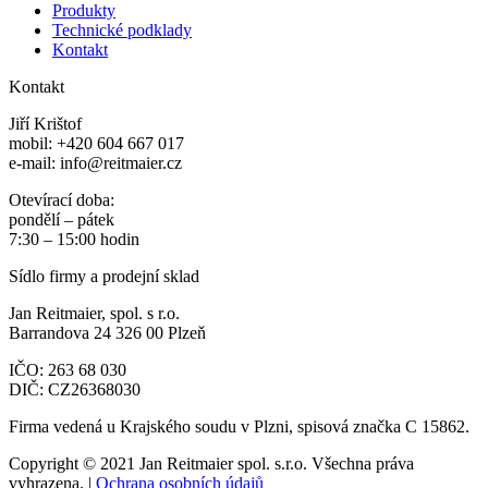
Produkty
Technické podklady
Kontakt
Kontakt
Jiří Krištof
mobil: +420 604 667 017
e-mail: info@reitmaier.cz
Otevírací doba:
pondělí – pátek
7:30 – 15:00 hodin
Sídlo firmy a prodejní sklad
Jan Reitmaier, spol. s r.o.
Barrandova 24 326 00 Plzeň
IČO: 263 68 030
DIČ: CZ26368030
Firma vedená u Krajského soudu v Plzni, spisová značka C 15862.
Copyright © 2021 Jan Reitmaier spol. s.r.o. Všechna práva
vyhrazena. |
Ochrana osobních údajů