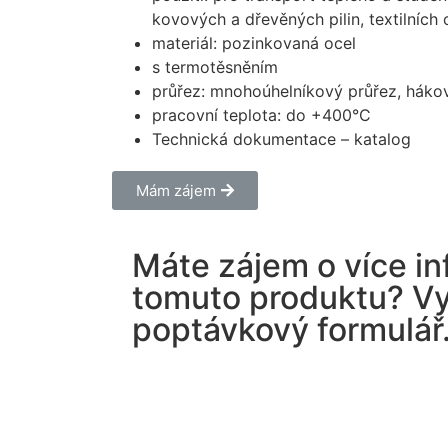
kovových a dřevěných pilin, textilních
materiál: pozinkovaná ocel
s termotěsněním
průřez: mnohoúhelníkový průřez, hákov
pracovní teplota: do +400°C
Technická dokumentace – katalog
Mám zájem
Máte zájem o více in
tomuto produktu? Vy
poptávkový formulář