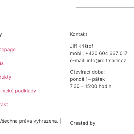
y
Kontakt
Jiří Krištof
mepage
mobil: +420 604 667 017
e-mail: info@reitmaier.cz
ás
Otevírací doba:
dukty
pondělí – pátek
7:30 – 15:00 hodin
hnické podklady
takt
 Všechna práva vyhrazena. |
Created by