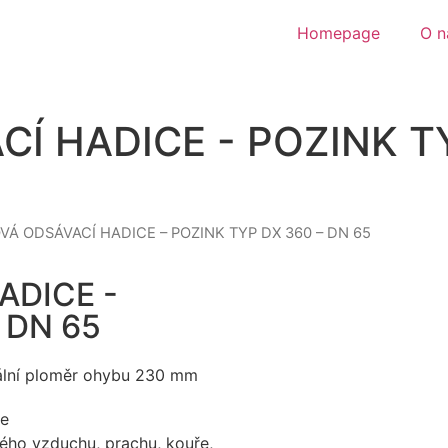
Homepage
O n
Í HADICE - POZINK TY
VÁ ODSÁVACÍ HADICE – POZINK TYP DX 360 – DN 65
ADICE -
 DN 65
mální ploměr ohybu 230 mm
ce
ného vzduchu, prachu, kouře,