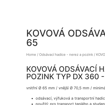
KOVOVÁ ODSÁVAC
65
Home
/
Odsávací hadice - nerez a pozink
/ KOVO
KOVOVÁ ODSÁVACÍ H
POZINK TYP DX 360 -
vnitřní Ø 65 mm / vnější Ø 70,5 mm / mini
odsávací, výfuková a transportní hadi
použití: pro transport teplého a stude