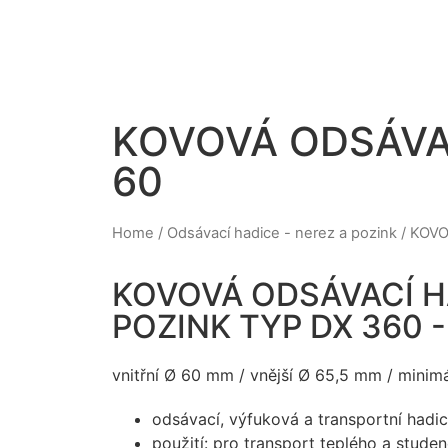
KOVOVÁ ODSÁVAC
60
Home
/
Odsávací hadice - nerez a pozink
/ KOVO
KOVOVÁ ODSÁVACÍ H
POZINK TYP DX 360 -
vnitřní Ø 60 mm / vnější Ø 65,5 mm / mini
odsávací, výfuková a transportní hadi
použití: pro transport teplého a stude