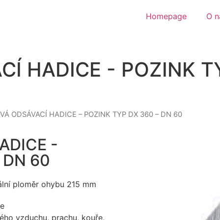
Homepage
O n
Í HADICE - POZINK TY
VÁ ODSÁVACÍ HADICE – POZINK TYP DX 360 – DN 60
ADICE -
 DN 60
mální ploměr ohybu 215 mm
ce
ného vzduchu, prachu, kouře,