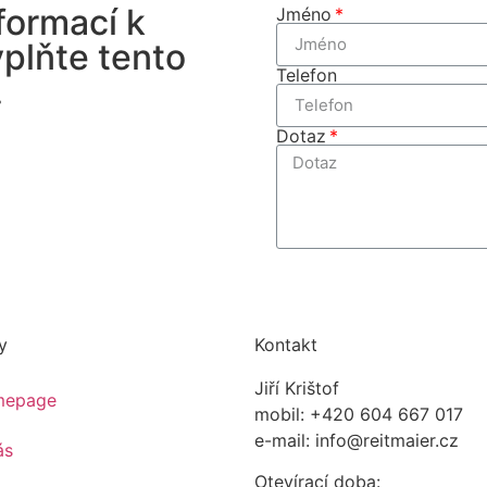
formací k
Jméno
plňte tento
Telefon
.
Dotaz
y
Kontakt
Jiří Krištof
mepage
mobil: +420 604 667 017
e-mail: info@reitmaier.cz
ás
Otevírací doba: