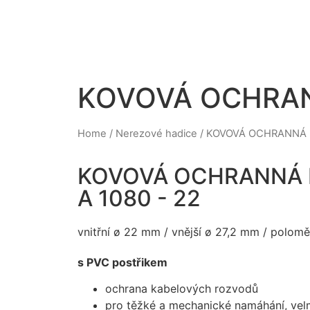
KOVOVÁ OCHRANN
Home
/
Nerezové hadice
/ KOVOVÁ OCHRANNÁ H
KOVOVÁ OCHRANNÁ H
A 1080 - 22
vnitřní ø 22 mm / vnější ø 27,2 mm / polo
s PVC postřikem
ochrana kabelových rozvodů
pro těžké a mechanické namáhání, velmi