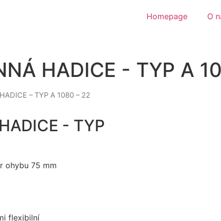
Homepage
O n
Á HADICE - TYP A 10
ADICE – TYP A 1080 – 22
ADICE - TYP
měr ohybu 75 mm
 flexibilní