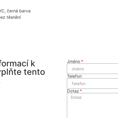
VC, černá barva
bez těsnění
formací k
Jméno
plňte tento
Telefon
.
Dotaz