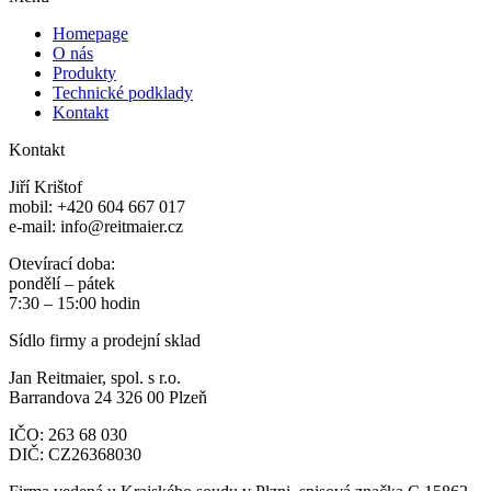
Homepage
O nás
Produkty
Technické podklady
Kontakt
Kontakt
Jiří Krištof
mobil: +420 604 667 017
e-mail: info@reitmaier.cz
Otevírací doba:
pondělí – pátek
7:30 – 15:00 hodin
Sídlo firmy a prodejní sklad
Jan Reitmaier, spol. s r.o.
Barrandova 24 326 00 Plzeň
IČO: 263 68 030
DIČ: CZ26368030