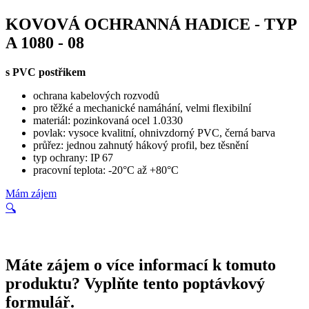
KOVOVÁ OCHRANNÁ HADICE - TYP
A 1080 - 08
s PVC postřikem
ochrana kabelových rozvodů
pro těžké a mechanické namáhání, velmi flexibilní
materiál: pozinkovaná ocel 1.0330
povlak: vysoce kvalitní, ohnivzdorný PVC, černá barva
průřez: jednou zahnutý hákový profil, bez těsnění
typ ochrany: IP 67
pracovní teplota: -20°C až +80°C
Mám zájem
🔍
Máte zájem o více informací k tomuto
produktu? Vyplňte tento poptávkový
formulář.