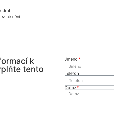
ý drát
bez těsnění
formací k
Jméno
plňte tento
Telefon
.
Dotaz