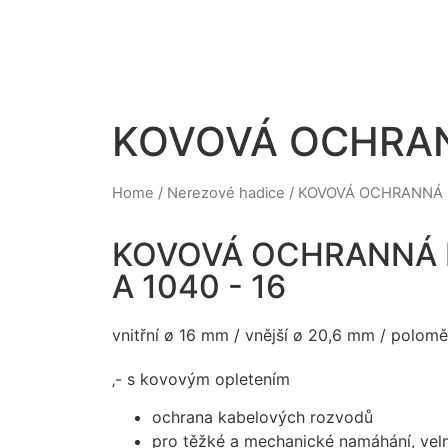
KOVOVÁ OCHRANN
Home
/
Nerezové hadice
/ KOVOVÁ OCHRANNÁ H
KOVOVÁ OCHRANNÁ H
A 1040 - 16
vnitřní ø 16 mm / vnější ø 20,6 mm / polo
‚- s kovovým opletením
ochrana kabelových rozvodů
pro těžké a mechanické namáhání, velmi