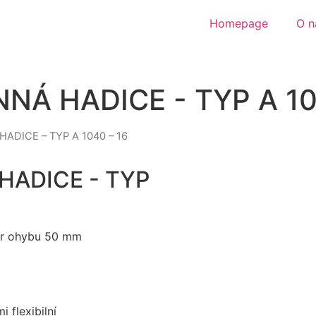
Homepage
O n
Á HADICE - TYP A 10
ADICE – TYP A 1040 – 16
ADICE - TYP
měr ohybu 50 mm
 flexibilní