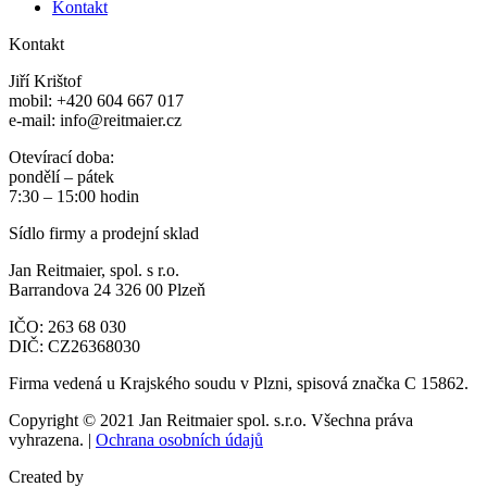
Kontakt
Kontakt
Jiří Krištof
mobil: +420 604 667 017
e-mail: info@reitmaier.cz
Otevírací doba:
pondělí – pátek
7:30 – 15:00 hodin
Sídlo firmy a prodejní sklad
Jan Reitmaier, spol. s r.o.
Barrandova 24 326 00 Plzeň
IČO: 263 68 030
DIČ: CZ26368030
Firma vedená u Krajského soudu v Plzni, spisová značka C 15862.
Copyright © 2021 Jan Reitmaier spol. s.r.o. Všechna práva
vyhrazena. |
Ochrana osobních údajů
Created by